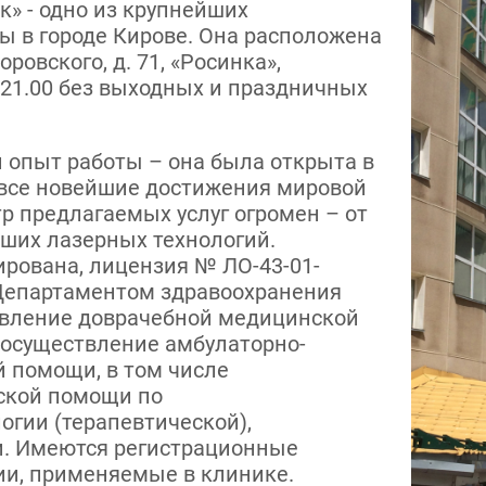
к» - одно из крупнейших
ы в городе Кирове. Она расположена
оровского, д. 71, «Росинка»,
 21.00 без выходных и праздничных
 опыт работы – она была открыта в
ы все новейшие достижения мировой
р предлагаемых услуг огромен – от
йших лазерных технологий.
рована, лицензия № ЛО-43-01-
а Департаментом здравоохранения
твление доврачебной медицинской
 осуществление амбулаторно-
 помощи, в том числе
ской помощи по
огии (терапевтической),
и. Имеются регистрационные
гии, применяемые в клинике.