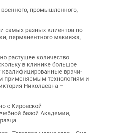
 военного, промышленного,
ти самых разных клиентов по
ики, перманентного макияжа,
но растущее количество
скольку в клинике большое
т квалифицированные врачи-
ем применяемым технологиям и
иктория Николаевна –
но с Кировской
учебной базой Академии,
разца.