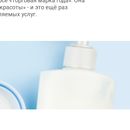
се «Торговая марка года». Она
расоты» - и это ещё раз
ляемых услуг.