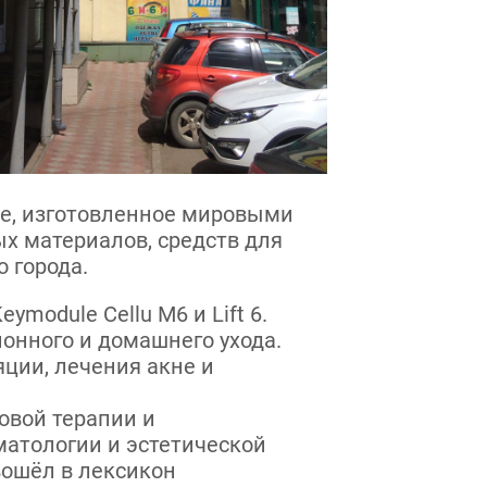
ие, изготовленное мировыми
х материалов, средств для
 города.
module Cellu M6 и Lift 6.
лонного и домашнего ухода.
яции, лечения акне и
овой терапии и
атологии и эстетической
вошёл в лексикон