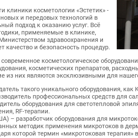
и клиники косметологии «Эстетик» -
новых и передовых технологий в
ный подход к оказанию услуг. Всё
тодики, применяемые в клинике,
Министерством здравоохранения и
ет качество и безопасность процедур.
 современное косметологическое оборудован
удования, косметических препаратов, расходны
е из них являются эксклюзивными для нашего
атель такого уникального оборудования, как Key
оизводитель профессиональных средств для са
одитель оборудования для светотепловой эпил
ния, RF-терапии.
США) – разработчик оборудования для микроток
анных методик применения микротоков в дерм
даря которой термин «микротоковая терапия» 