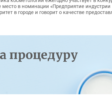
ника косметологии ежегодно участвует в конкур
 место в номинации «Предприятие индустрии к
итет в городе и говорит о качестве предостав
а процедуру